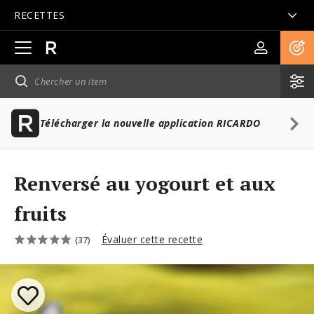
RECETTES
Ouvrir
la
navigation
principale
Télécharger la nouvelle application RICARDO
Renversé au yogourt et aux
fruits
Évaluer cette recette
(37)