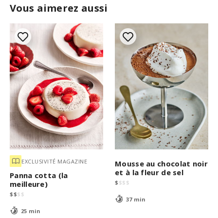
Vous aimerez aussi
EXCLUSIVITÉ MAGAZINE
Mousse au chocolat noir
et à la fleur de sel
Panna cotta (la
$
$
$
$
meilleure)
$
$
$
$
37 min
25 min