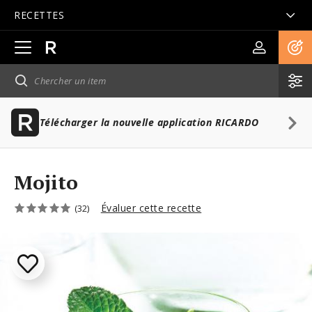
RECETTES
Ouvrir
la
navigation
principale
Télécharger la nouvelle application RICARDO
Mojito
Évaluer cette recette
(32)