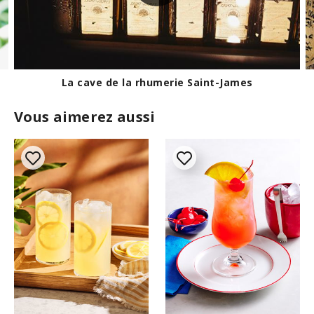
e
,
2
1
s
e
c
o
Le chais de la rhumerie Habitation Clément
n
d
Vous aimerez aussi
s