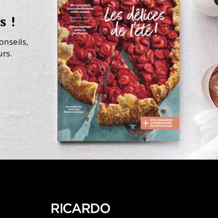
s !
onseils,
urs.