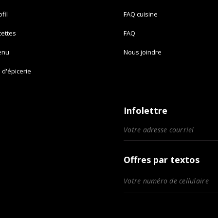
fil
FAQ cuisine
cettes
FAQ
enu
Nous joindre
e d'épicerie
Infolettre
Offres par textos