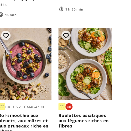
$
$
$
$
1 h 50 min
15 min
EXCLUSIVITÉ MAGAZINE
Bol-smoothie aux
Boulettes asiatiques
bleuets, aux mûres et
aux légumes riches en
aux pruneaux riche en
fibres