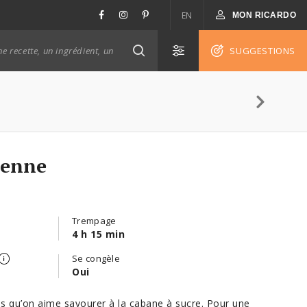
EN
MON RICARDO
SUGGESTIONS
ienne
Trempage
4 h 15 min
Se congèle
Oui
es qu’on aime savourer à la cabane à sucre. Pour une