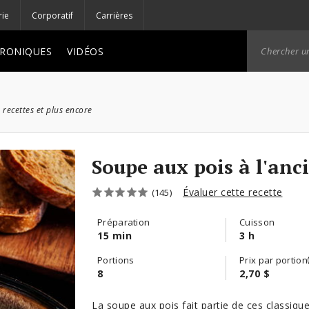
rie
Corporatif
Carrières
RONIQUES
VIDÉOS
 recettes et plus encore
Soupe aux pois à l'anc
Évaluer cette recette
(145)
Préparation
Cuisson
15 min
3 h
Portions
Prix par portion
8
2,70 $
La soupe aux pois fait partie de ces classiqu