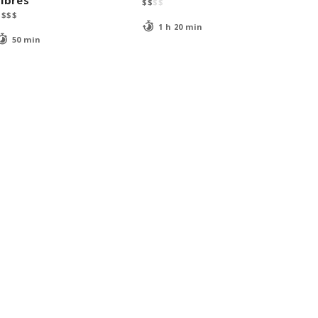
fibres
$
$
$
$
$
$
$
$
1 h 20 min
50 min