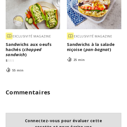
EXCLUSIVITÉ MAGAZINE
EXCLUSIVITÉ MAGAZINE
Sandwichs aux oeufs
Sandwichs à la salade
hachés (
chopped
niçoise (
pan-bagnat
)
sandwich
)
25 min
$
$
$
$
55 min
Commentaires
Connectez-vous pour évaluer cette
recette et pour écrire vos