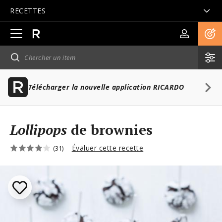
RECETTES
Ouvrir
la
navigation
principale
Télécharger la nouvelle application RICARDO
Lollipops
de brownies
Évaluer cette recette
(31)