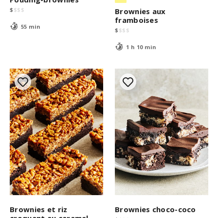
$
$
$
$
Brownies aux
framboises
55 min
$
$
$
$
1 h 10 min
Brownies et riz
Brownies choco-coco
croquant au caramel