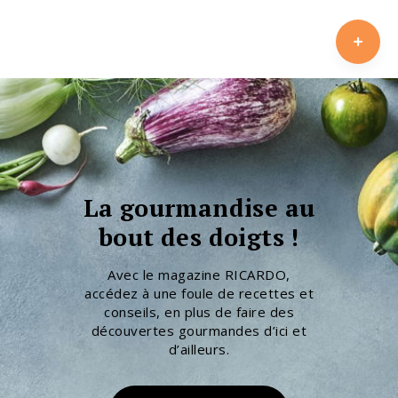
La gourmandise au
bout des doigts !
Avec le magazine RICARDO,
accédez à une foule de recettes et
conseils, en plus de faire des
découvertes gourmandes d’ici et
d’ailleurs.