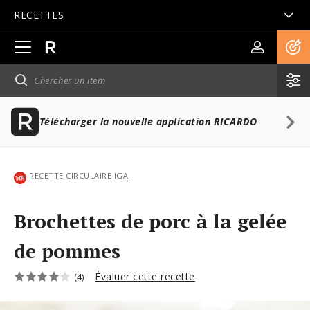
RECETTES
Ouvrir
la
navigation
principale
Télécharger la nouvelle application RICARDO
RECETTE CIRCULAIRE IGA
Brochettes de porc à la gelée
de pommes
Évaluer cette recette
(4)