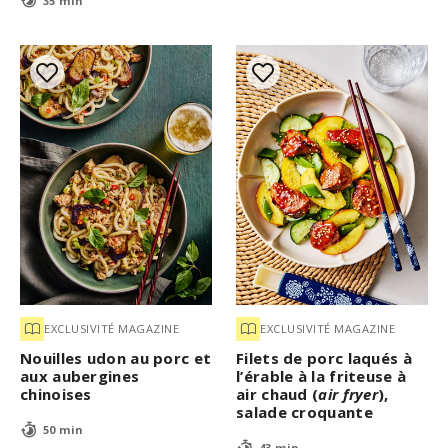
35 min
EXCLUSIVITÉ MAGAZINE
EXCLUSIVITÉ MAGAZINE
Nouilles udon au porc et
Filets de porc laqués à
aux aubergines
l’érable à la friteuse à
chinoises
air chaud (
air fryer
),
salade croquante
50 min
43 min