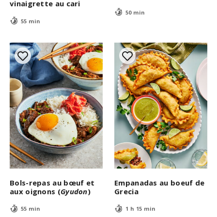
vinaigrette au cari
50 min
55 min
Bols-repas au bœuf et
Empanadas au boeuf de
aux oignons (
Gyudon
)
Grecia
55 min
1 h 15 min