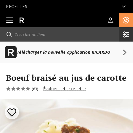
RECETTES
Ouvrir
la
navigation
principale
Télécharger la nouvelle application RICARDO
Boeuf braisé au jus de carotte
Évaluer cette recette
(63)