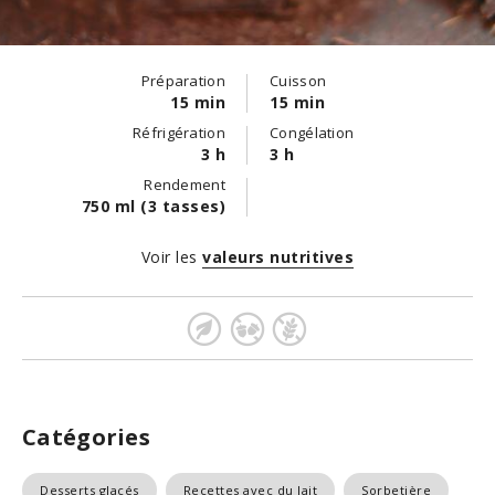
Préparation
Cuisson
15 min
15 min
Réfrigération
Congélation
3 h
3 h
Rendement
750 ml (3 tasses)
Voir les
valeurs nutritives
Catégories
Desserts glacés
Recettes avec du lait
Sorbetière