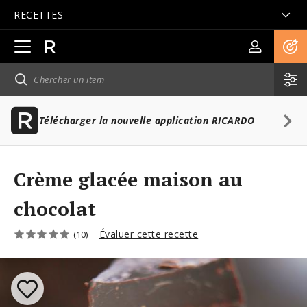
RECETTES
Ouvrir
la
navigation
principale
Télécharger la nouvelle application RICARDO
Crème glacée maison au
chocolat
Évaluer cette recette
(10)