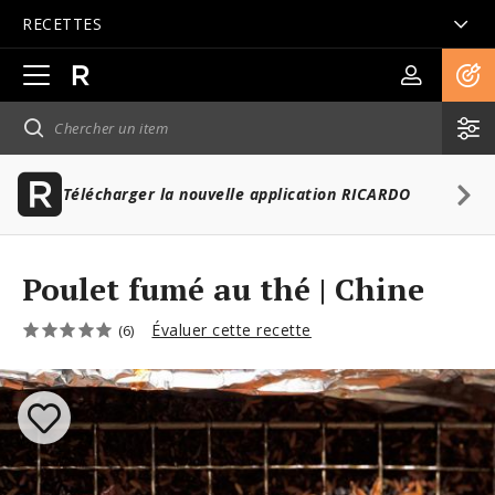
RECETTES
Ouvrir
la
navigation
principale
Télécharger la nouvelle application RICARDO
Poulet fumé au thé | Chine
Évaluer cette recette
(6)