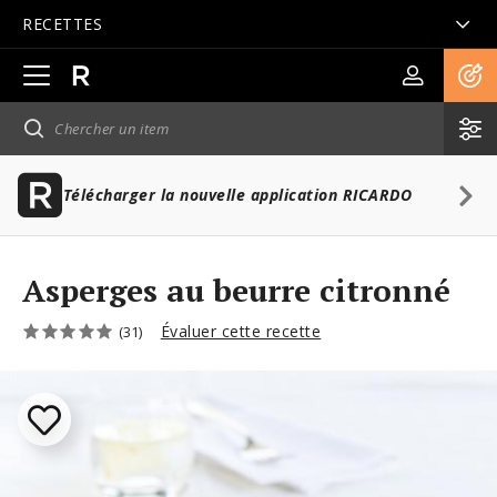
RECETTES
Ouvrir
la
navigation
principale
Télécharger la nouvelle application RICARDO
Asperges au beurre citronné
Évaluer cette recette
(31)