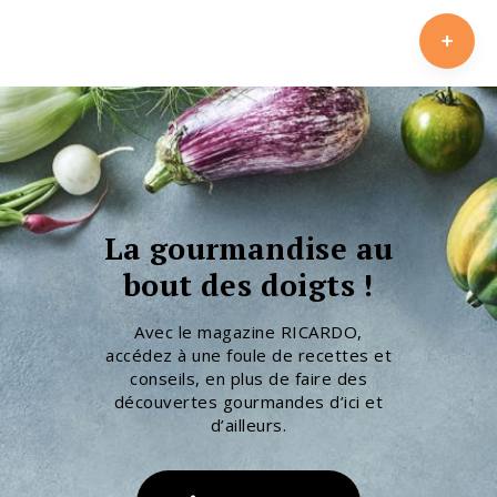
La gourmandise au
bout des doigts !
Avec le magazine RICARDO,
accédez à une foule de recettes et
conseils, en plus de faire des
découvertes gourmandes d’ici et
d’ailleurs.