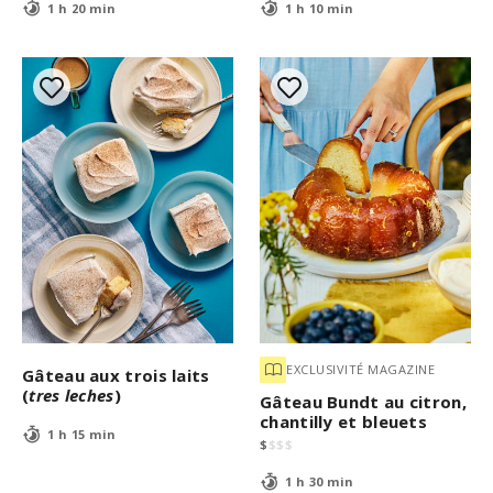
1 h 20 min
1 h 10 min
EXCLUSIVITÉ MAGAZINE
Gâteau aux trois laits
(
tres leches
)
Gâteau Bundt au citron,
chantilly et bleuets
1 h 15 min
$
$
$
$
1 h 30 min