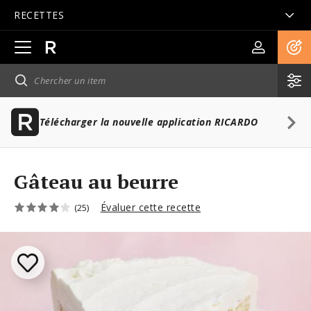
RECETTES
Ouvrir
la
navigation
principale
Télécharger la nouvelle application RICARDO
Gâteau au beurre
Évaluer cette recette
(25)