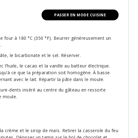
PASSER EN MODE CUISINE
r le four à 180 °C (350 °F). Beurrer généreusement un
.
te, le bicarbonate et le sel. Réserver.
’huile, le cacao et la vanille au batteur électrique.
jusqu’à ce que la préparation soit homogène. À basse
rnant avec le lait. Répartir la pâte dans le moule.
cure-dents inséré au centre du gâteau en ressorte
e moule.
la crème et le sirop de maïs. Retirer la casserole du feu
 minutes. Déposer un tamis sur le bol de chocolat et