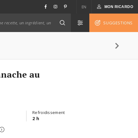
EN
MON RICARDO
SUGGESTIONS
anache au
Refroidissement
2 h