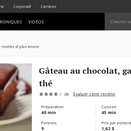
rie
Corporatif
Carrières
RONIQUES
VIDÉOS
 recettes et plus encore
Gâteau au chocolat, g
thé
Évaluer cette recette
(8)
Préparation
Cuisson
40 min
45 min
Portions
Prix par portion
9
1,62 $