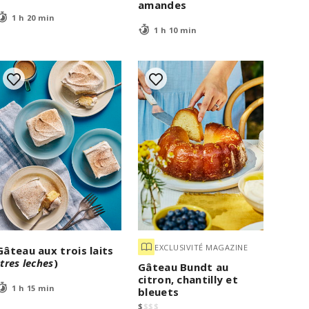
amandes
1 h 20 min
1 h 10 min
EXCLUSIVITÉ MAGAZINE
Gâteau aux trois laits
(
tres leches
)
Gâteau Bundt au
citron, chantilly et
1 h 15 min
bleuets
$
$
$
$