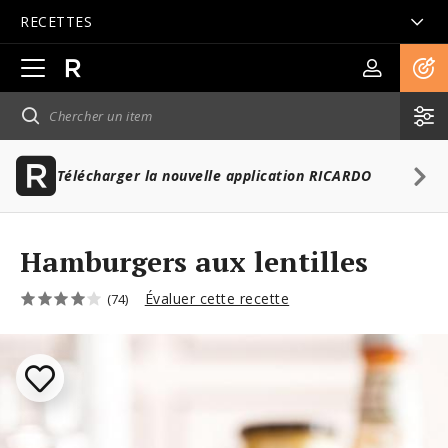
RECETTES
Ouvrir
la
navigation
principale
Télécharger la nouvelle application RICARDO
Hamburgers aux lentilles
Évaluer cette recette
(74)