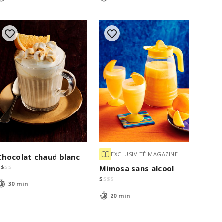
EXCLUSIVITÉ MAGAZINE
Chocolat chaud blanc
$
$
$
$
Mimosa sans alcool
$
$
$
$
30 min
20 min