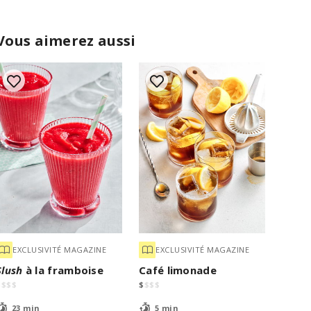
Vous aimerez aussi
EXCLUSIVITÉ MAGAZINE
EXCLUSIVITÉ MAGAZINE
Slush
à la framboise
Café limonade
$
$
$
$
$
$
$
$
23 min
5 min