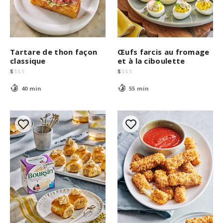
Tartare de thon façon
Œufs farcis au fromage
classique
et à la ciboulette
$
$
$
$
$
$
$
$
40 min
55 min