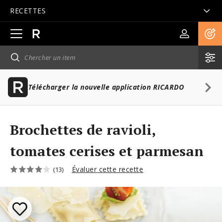
RECETTES
Ouvrir
la
navigation
principale
Télécharger la nouvelle application RICARDO
Brochettes de ravioli,
tomates cerises et parmesan
Évaluer cette recette
(13)