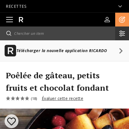
RECETTES
Ouvrir
la
navigation
principale
Télécharger la nouvelle application RICARDO
Poêlée de gâteau, petits
fruits et chocolat fondant
Évaluer cette recette
(18)