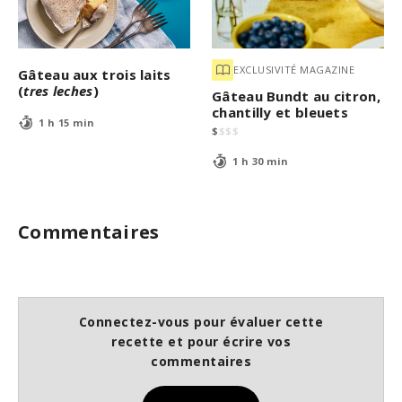
EXCLUSIVITÉ MAGAZINE
Gâteau aux trois laits
(
tres leches
)
Gâteau Bundt au citron,
chantilly et bleuets
1 h 15 min
$
$
$
$
1 h 30 min
Commentaires
Connectez-vous pour évaluer cette
recette et pour écrire vos
commentaires