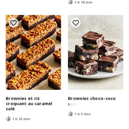
1 h 10 min
Brownies et riz
Brownies choco-coco
croquant au caramel
$
$
$
$
salé
1 h 3 min
1 h 23 min