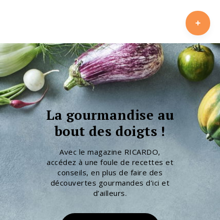
La gourmandise au
bout des doigts !
Avec le magazine RICARDO,
accédez à une foule de recettes et
conseils, en plus de faire des
découvertes gourmandes d’ici et
d’ailleurs.