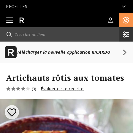
RECETTES
Ouvrir
la
navigation
principale
Télécharger la nouvelle application RICARDO
Artichauts rôtis aux tomates
Évaluer cette recette
(3)