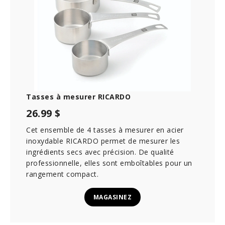
e
,
3
5
s
e
c
o
n
d
s
Tasses à mesurer RICARDO
26.99 $
Cet ensemble de 4 tasses à mesurer en acier
inoxydable RICARDO permet de mesurer les
ingrédients secs avec précision. De qualité
professionnelle, elles sont emboîtables pour un
rangement compact.
MAGASINEZ