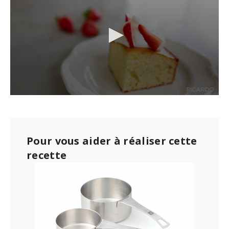
0
s
e
c
o
Pour vous aider à réaliser cette
n
d
recette
s
o
f
1
m
i
n
u
t