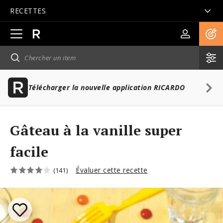
RECETTES
Ouvrir
la
navigation
principale
Télécharger la nouvelle application RICARDO
Gâteau à la vanille super
facile
Évaluer cette recette
(141)