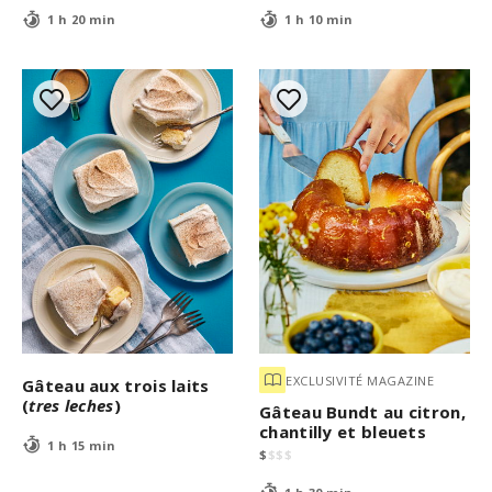
1 h 20 min
1 h 10 min
EXCLUSIVITÉ MAGAZINE
Gâteau aux trois laits
(
tres leches
)
Gâteau Bundt au citron,
chantilly et bleuets
1 h 15 min
$
$
$
$