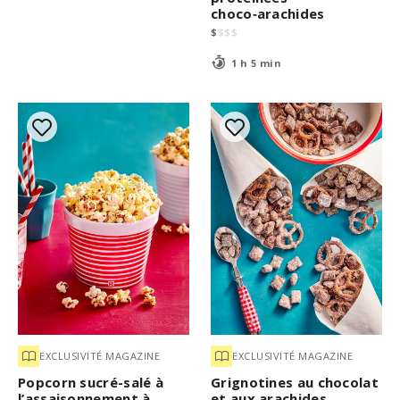
choco‑arachides
$
$
$
$
1 h 5 min
EXCLUSIVITÉ MAGAZINE
EXCLUSIVITÉ MAGAZINE
Popcorn sucré-salé à
Grignotines au chocolat
l’assaisonnement à
et aux arachides