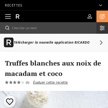
RECETTES
Ouvrir
la
navigation
principale
Télécharger la nouvelle application RICARDO
Truffes blanches aux noix de
macadam et coco
Évaluer cette recette
(5)