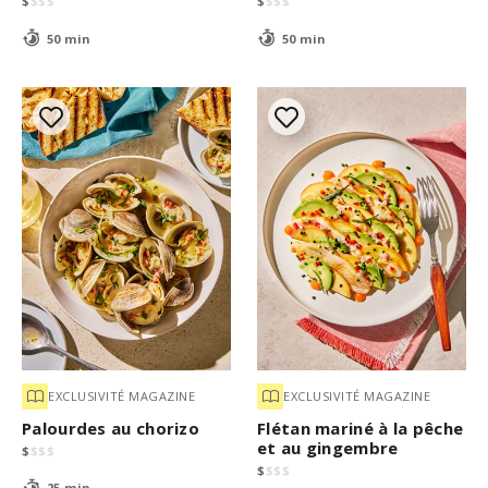
$
$
$
$
$
$
$
$
50 min
50 min
EXCLUSIVITÉ MAGAZINE
EXCLUSIVITÉ MAGAZINE
Palourdes au chorizo
Flétan mariné à la pêche
et au gingembre
$
$
$
$
$
$
$
$
25 min