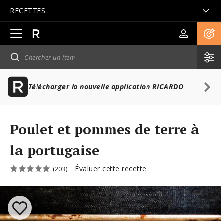
RECETTES
Ouvrir
la
navigation
principale
Télécharger la nouvelle application RICARDO
Poulet et pommes de terre à
la portugaise
Évaluer cette recette
(203)