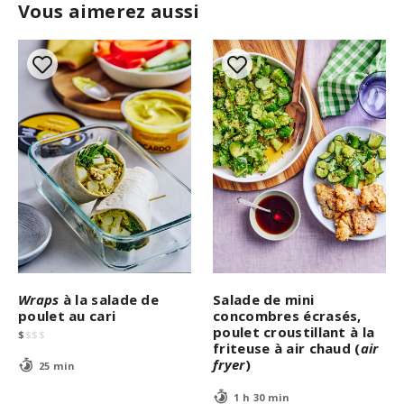
Vous aimerez aussi
Wraps
à la salade de
Salade de mini
poulet au cari
concombres écrasés,
poulet croustillant à la
$
$
$
$
friteuse à air chaud (
air
fryer
)
25 min
1 h 30 min