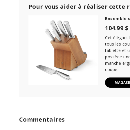
d
Pour vous aider à réaliser cette 
s
o
Ensemble d
f
1
104.99 $
m
i
n
Cet élégant
u
tous les cou
t
tablette et 
e
,
possède une 
3
manche ergo
0
coupe.
s
e
c
MAGASI
o
n
d
s
V
o
l
u
Commentaires
m
e
9