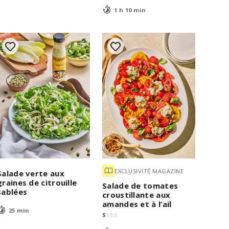
1 h 10 min
EXCLUSIVITÉ MAGAZINE
Salade verte aux
graines de citrouille
Salade de tomates
sablées
croustillante aux
amandes et à l’ail
25 min
$
$
$
$