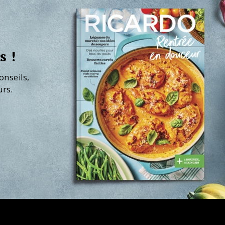
s !
onseils,
urs.