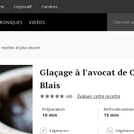
rie
Corporatif
Carrières
RONIQUES
VIDÉOS
 recettes et plus encore
Glaçage à l'avocat de 
Blais
Évaluer cette recette
(40)
Préparation
Refroidissemen
10 min
15 min
Végétarien
Végétalie