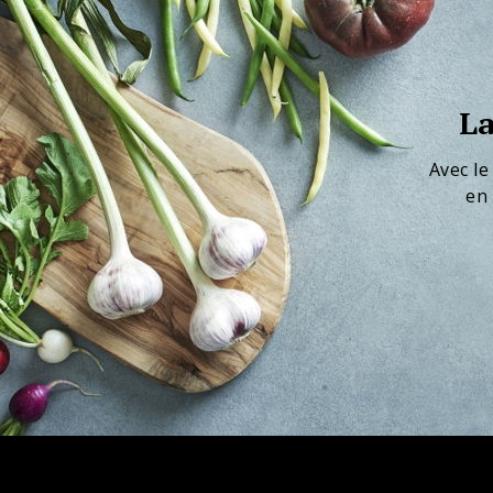
La
Avec le
en 