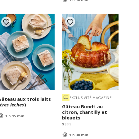
EXCLUSIVITÉ MAGAZINE
Gâteau aux trois laits
(
tres leches
)
Gâteau Bundt au
citron, chantilly et
1 h 15 min
bleuets
$
$
$
$
1 h 30 min