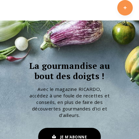
La gourmandise au
bout des doigts !
Avec le magazine RICARDO,
accédez à une foule de recettes et
conseils, en plus de faire des
découvertes gourmandes d’ici et
d’ailleurs.
JE M'ABONNE