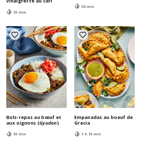
vinaigrette au cari
50 min
55 min
Bols-repas au bœuf et
Empanadas au boeuf de
aux oignons (
Gyudon
)
Grecia
55 min
1 h 15 min