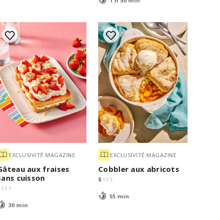
1 h 50 min
EXCLUSIVITÉ MAGAZINE
EXCLUSIVITÉ MAGAZINE
Gâteau aux fraises
Cobbler aux abricots
sans cuisson
$
$
$
$
$
$
$
$
55 min
30 min