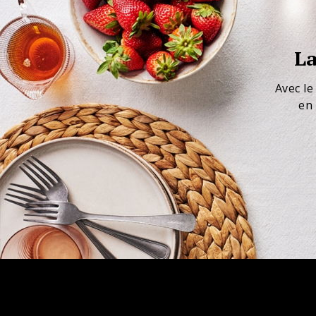
La
Avec le
en 