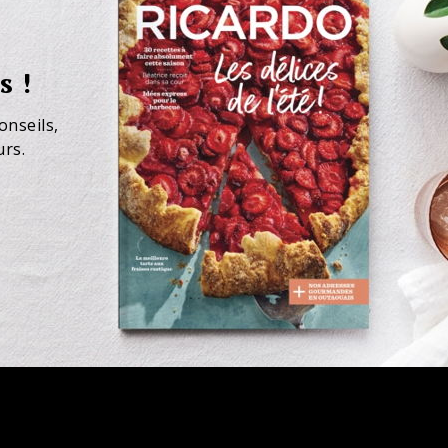
s !
onseils,
urs.