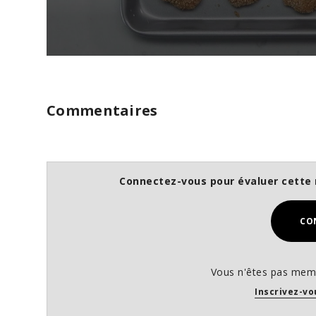
0
s
e
c
o
Commentaires
n
d
s
o
f
1
Connectez-vous pour évaluer cette 
m
i
n
u
CO
t
e
,
3
Vous n'êtes pas memb
5
s
Inscrivez-vo
e
c