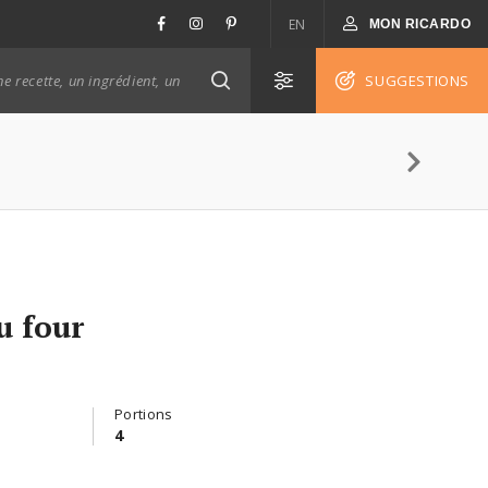
EN
MON RICARDO
SUGGESTIONS
u four
Portions
4