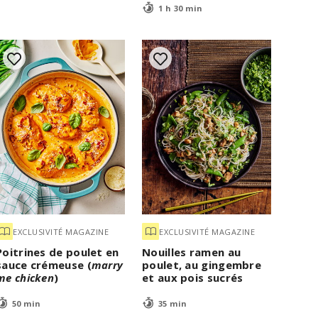
1 h 30 min
EXCLUSIVITÉ MAGAZINE
EXCLUSIVITÉ MAGAZINE
Poitrines de poulet en
Nouilles ramen au
sauce crémeuse (
marry
poulet, au gingembre
me chicken
)
et aux pois sucrés
50 min
35 min