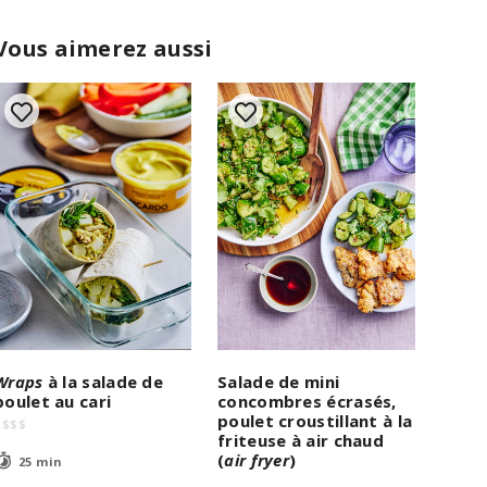
Vous aimerez aussi
Wraps
à la salade de
Salade de mini
poulet au cari
concombres écrasés,
poulet croustillant à la
$
$
$
$
friteuse à air chaud
(
air fryer
)
25 min