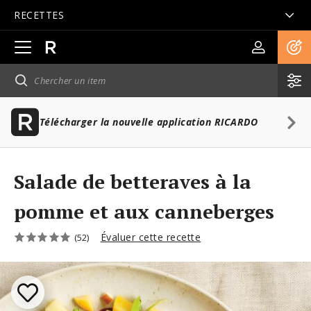
RECETTES
Ouvrir
la
navigation
principale
Télécharger la nouvelle application RICARDO
Salade de betteraves à la
pomme et aux canneberges
Évaluer cette recette
(52)