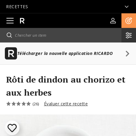
RECETTES
Ouvrir
la
navigation
principale
Télécharger la nouvelle application RICARDO
Rôti de dindon au chorizo et
aux herbes
Évaluer cette recette
(26)