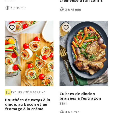
crémeuse à l’ail confit
1 h 15 min
3 h 45 min
EXCLUSIVITÉ MAGAZINE
Cuisses de dindon
braisées à l’estragon
Bouchées de
wraps
à la
$
$
$
$
dinde, au bacon et au
fromage à la crème
3 h 5 min