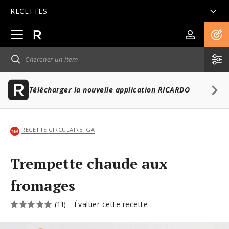
RECETTES
Ouvrir
la
navigation
principale
Télécharger la nouvelle application RICARDO
RECETTE CIRCULAIRE IGA
Trempette chaude aux
fromages
Évaluer cette recette
(11)