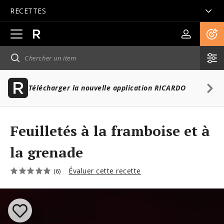
RECETTES
Ouvrir
la
navigation
principale
Télécharger la nouvelle application RICARDO
Feuilletés à la framboise et à
la grenade
Évaluer cette recette
(6)