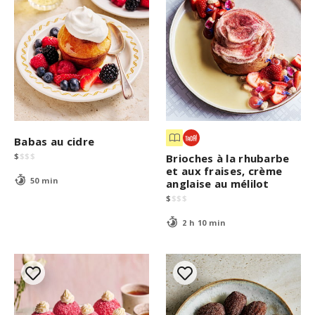
Babas au cidre
$
$
$
$
Brioches à la rhubarbe
et aux fraises, crème
50 min
anglaise au mélilot
$
$
$
$
2 h 10 min