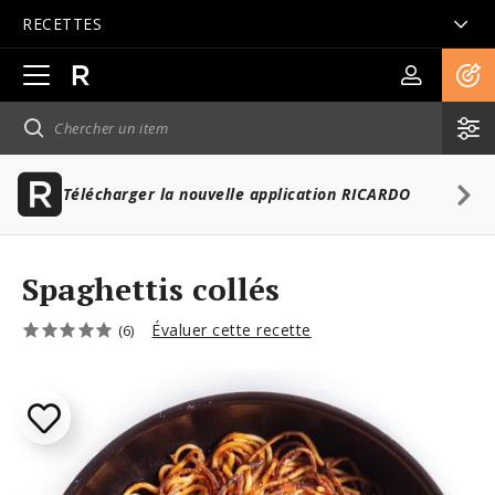
RECETTES
Ouvrir
la
navigation
principale
Télécharger la nouvelle application RICARDO
Spaghettis collés
Évaluer cette recette
(6)