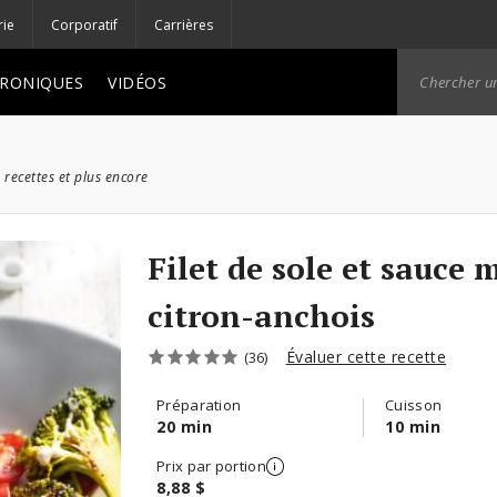
rie
Corporatif
Carrières
RONIQUES
VIDÉOS
 recettes et plus encore
Filet de sole et sauce
citron-anchois
Évaluer cette recette
(36)
Préparation
Cuisson
20 min
10 min
Prix par portion
8,88 $