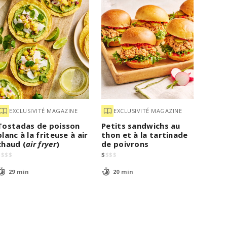
EXCLUSIVITÉ MAGAZINE
EXCLUSIVITÉ MAGAZINE
Tostadas de poisson
Petits sandwichs au
blanc à la friteuse à air
thon et à la tartinade
chaud (
air fryer
)
de poivrons
$
$
$
$
$
$
$
$
29 min
20 min