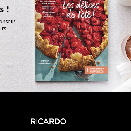
s !
onseils,
urs.