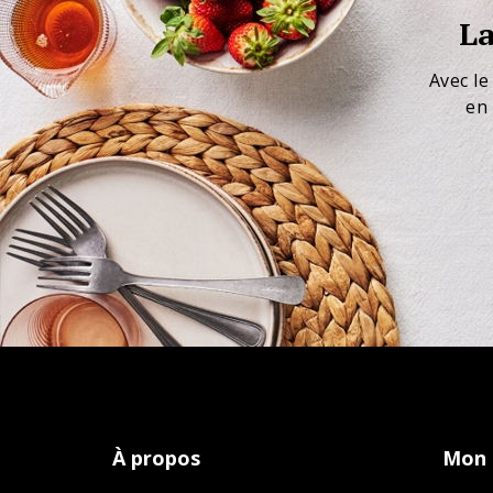
La
Avec le
en 
À propos
Mon