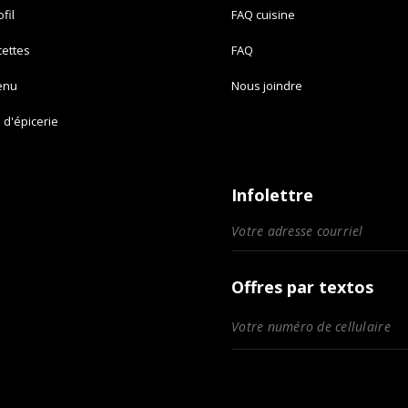
fil
FAQ cuisine
cettes
FAQ
enu
Nous joindre
e d'épicerie
Infolettre
Offres par textos