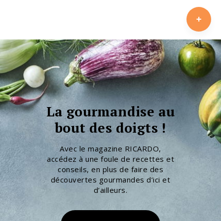
La gourmandise au
bout des doigts !
Avec le magazine RICARDO,
accédez à une foule de recettes et
conseils, en plus de faire des
découvertes gourmandes d’ici et
d’ailleurs.