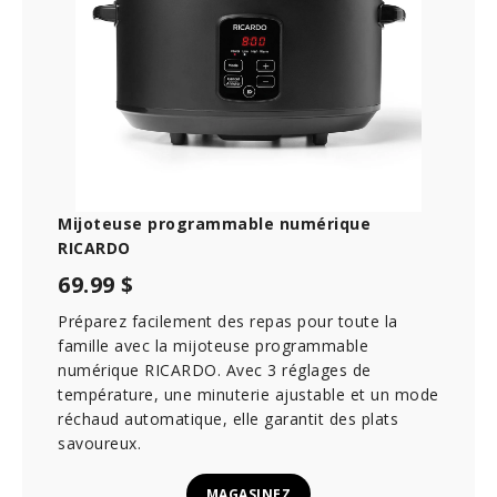
t
e
s
,
2
3
s
e
c
o
n
d
Mijoteuse programmable numérique
s
RICARDO
69.99 $
Préparez facilement des repas pour toute la
famille avec la mijoteuse programmable
numérique RICARDO. Avec 3 réglages de
température, une minuterie ajustable et un mode
réchaud automatique, elle garantit des plats
savoureux.
MAGASINEZ