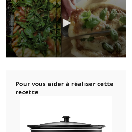
0
s
e
c
o
Pour vous aider à réaliser cette
n
d
recette
s
o
f
2
1
m
i
n
u