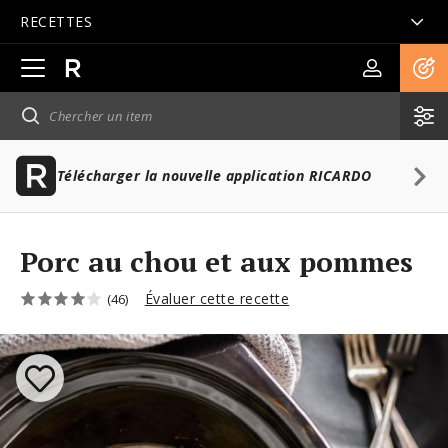
RECETTES
Ouvrir
la
navigation
principale
Télécharger la nouvelle application RICARDO
Porc au chou et aux pommes
Évaluer cette recette
(46)