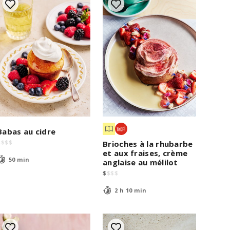
Babas au cidre
$
$
$
$
Brioches à la rhubarbe
et aux fraises, crème
50 min
anglaise au mélilot
$
$
$
$
2 h 10 min