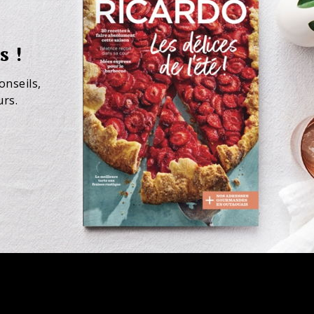
s !
onseils,
urs.