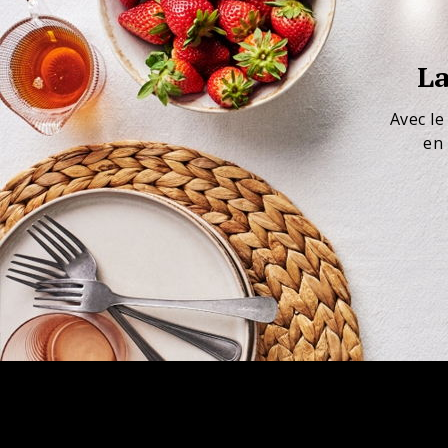
La
Avec le
en 