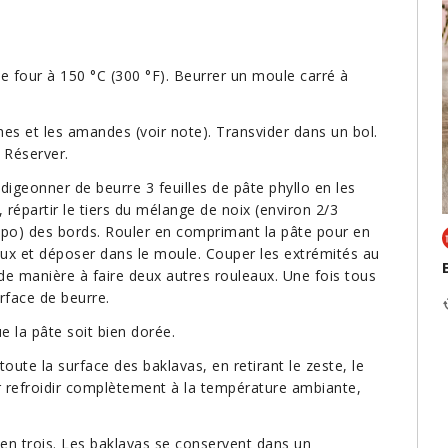
 le four à 150 °C (300 °F). Beurrer un moule carré à
hes et les amandes (voir note). Transvider dans un bol.
. Réserver.
badigeonner de beurre 3 feuilles de pâte phyllo en les
, répartir le tiers du mélange de noix (environ 2/3
 po) des bords. Rouler en comprimant la pâte pour en
eux et déposer dans le moule. Couper les extrémités au
 de manière à faire deux autres rouleaux. Une fois tous
rface de beurre.
e la pâte soit bien dorée.
 toute la surface des baklavas, en retirant le zeste, le
ser refroidir complètement à la température ambiante,
 en trois. Les baklavas se conservent dans un