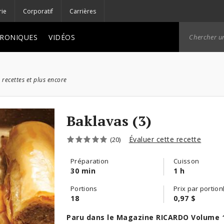
rie
Corporatif
Carrières
RONIQUES
VIDÉOS
 recettes et plus encore
Baklavas (3)
Évaluer cette recette
(20)
Préparation
Cuisson
30 min
1 h
Portions
Prix par portion
18
0,97 $
Paru dans le Magazine RICARDO Volume 