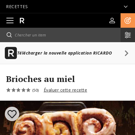
RECETTES
Ouvrir
la
navigation
principale
Télécharger la nouvelle application RICARDO
Brioches au miel
Évaluer cette recette
(50)