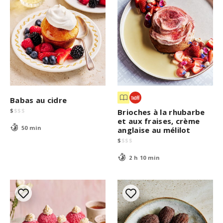
Babas au cidre
$
$
$
$
Brioches à la rhubarbe
et aux fraises, crème
50 min
anglaise au mélilot
$
$
$
$
2 h 10 min