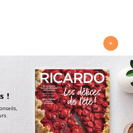
s !
onseils,
urs.