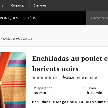
rie
Corporatif
Carrières
RONIQUES
VIDÉOS
 recettes et plus encore
Enchiladas au poulet e
haricots noirs
Évaluer cette recette
(38)
Préparation
Cuisson
35 min
1 h 20 min
Paru dans le Magazine RICARDO Volume 