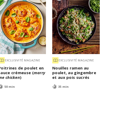
EXCLUSIVITÉ MAGAZINE
EXCLUSIVITÉ MAGAZINE
Poitrines de poulet en
Nouilles ramen au
sauce crémeuse (
marry
poulet, au gingembre
me chicken
)
et aux pois sucrés
50 min
35 min