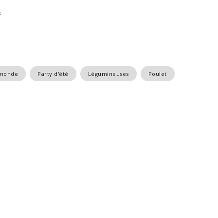
s
 monde
Party d'été
Légumineuses
Poulet