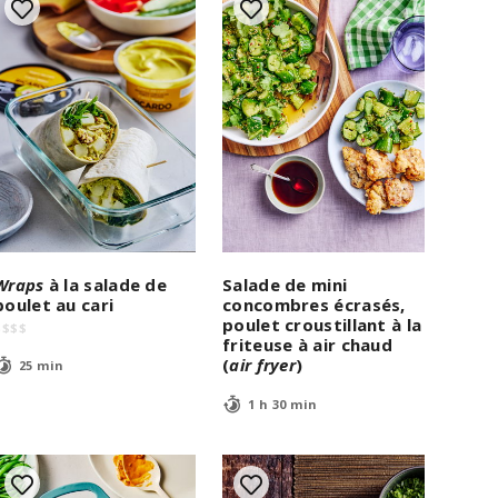
Wraps
à la salade de
Salade de mini
poulet au cari
concombres écrasés,
poulet croustillant à la
$
$
$
$
friteuse à air chaud
(
air fryer
)
25 min
1 h 30 min