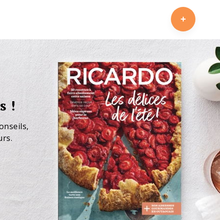
s !
onseils,
urs.