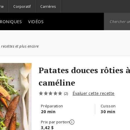
rie
Corporatif
Carrières
RONIQUES
VIDÉOS
 recettes et plus encore
Patates douces rôties à
caméline
Évaluer cette recette
(2)
Préparation
Cuisson
20 min
30 min
Prix par portion
3,42 $