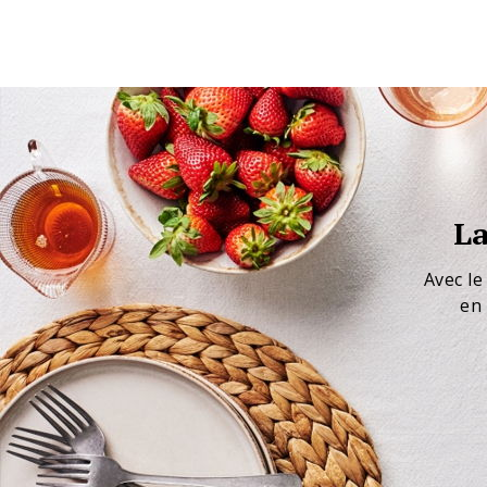
La
Avec le
en 