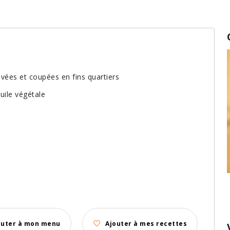
avées et coupées en fins quartiers
uile végétale
Conservation des fines herbes fraîches
outer à mon menu
Ajouter à mes recettes