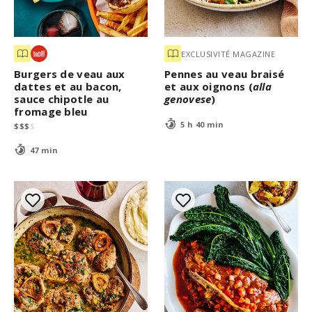
EXCLUSIVITÉ MAGAZINE
Burgers de veau aux
Pennes au veau braisé
dattes et au bacon,
et aux oignons (
alla
sauce chipotle au
genovese
)
fromage bleu
5 h 40 min
$
$
$
$
47 min