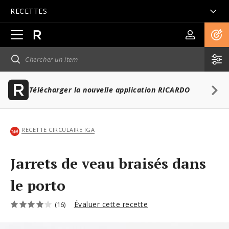
RECETTES
Ouvrir
la
navigation
principale
Télécharger la nouvelle application RICARDO
RECETTE CIRCULAIRE IGA
Jarrets de veau braisés dans
le porto
Évaluer cette recette
(16)