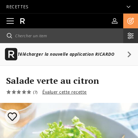
RECETTES
Ouvrir
la
navigation
principale
Télécharger la nouvelle application RICARDO
Salade verte au citron
Évaluer cette recette
(7)