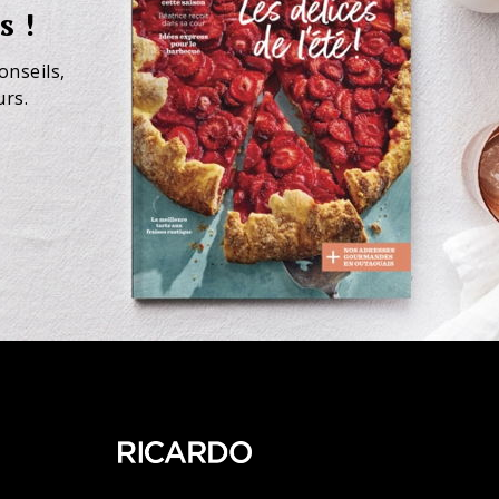
s !
onseils,
urs.