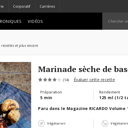
rie
Corporatif
Carrières
RONIQUES
VIDÉOS
 recettes et plus encore
Marinade sèche de bas
Évaluer cette recette
(14)
Préparation
Rendement
5 min
125 ml (1/2 t
Paru dans le Magazine RICARDO Volume 
Végétarien
Végétalie