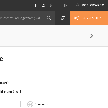
EN
MON RICARDO
SUGGESTIONS
e
asse)
16 numéro 5
n
Sans noix