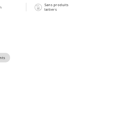
Sans produits
n
laitiers
nts