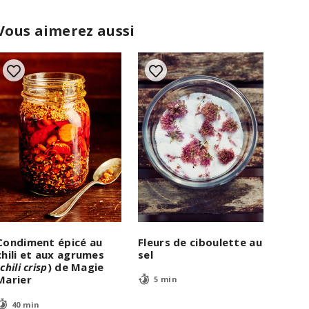
Vous aimerez aussi
Fleurs de ciboulette au
Condiment épicé au
sel
chili et aux agrumes
(
chili crisp
) de Magie
Marier
5 min
40 min