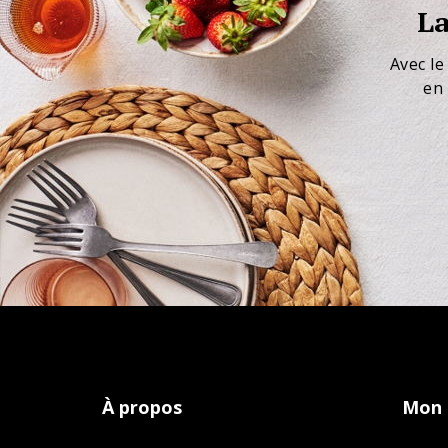
La
Avec le
en 
À propos
Mon