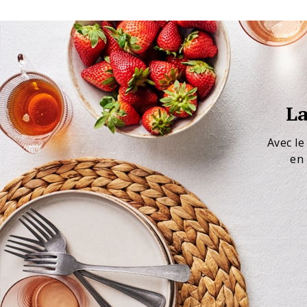
La
Avec le
en 