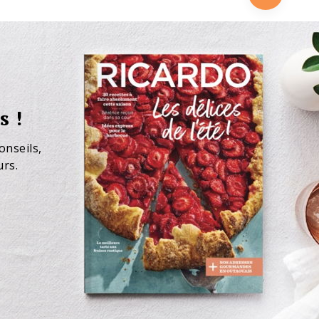
s !
onseils,
urs.