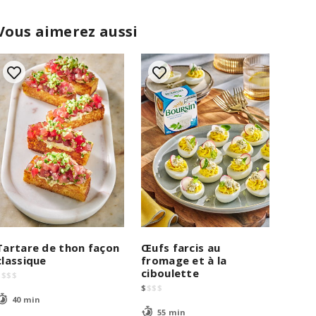
Vous aimerez aussi
Tartare de thon façon
Œufs farcis au
classique
fromage et à la
ciboulette
$
$
$
$
$
$
$
$
40 min
55 min