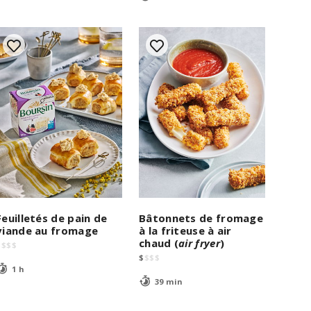
Feuilletés de pain de
Bâtonnets de fromage
viande au fromage
à la friteuse à air
chaud (
air fryer
)
$
$
$
$
$
$
$
$
1 h
39 min