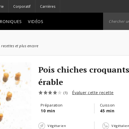
rie
Corporatif
Carrières
RONIQUES
VIDÉOS
 recettes et plus encore
Pois chiches croquants
érable
Évaluer cette recette
(1)
Préparation
Cuisson
10 min
45 min
Végétarien
Végétalie