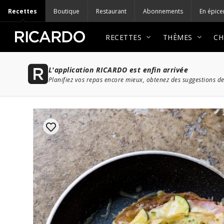
Recettes
Boutique
Restaurant
Abonnements
En épice
RECETTES
THÈMES
CH
L'application RICARDO est enfin arrivée
Planifiez vos repas encore mieux, obtenez des suggestions de