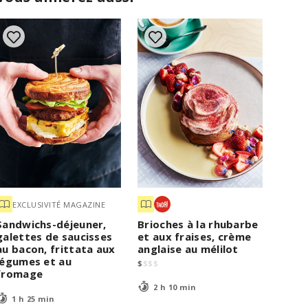
EXCLUSIVITÉ MAGAZINE
Sandwichs-déjeuner,
Brioches à la rhubarbe
galettes de saucisses
et aux fraises, crème
au bacon, frittata aux
anglaise au mélilot
légumes et au
$
$
$
$
fromage
2 h 10 min
1 h 25 min