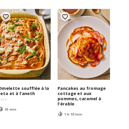
Omelette soufflée à la
Pancakes au fromage
feta et à l’aneth
cottage et aux
pommes, caramel à
$
$
$
$
l'érable
55 min
1 h 10 min