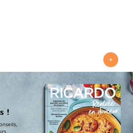
s !
onseils,
urs.