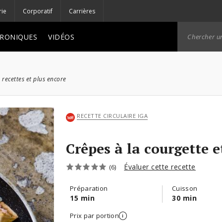
rie
Corporatif
Carrières
RONIQUES
VIDÉOS
 recettes et plus encore
RECETTE CIRCULAIRE IGA
Crêpes à la courgette 
Évaluer cette recette
(6)
Préparation
Cuisson
15 min
30 min
Prix par portion