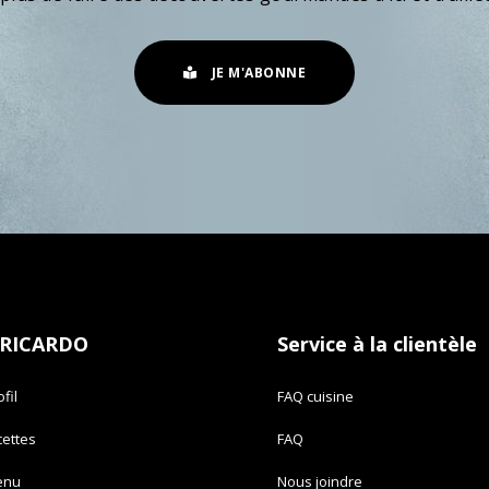
JE M'ABONNE
 RICARDO
Service à la clientèle
fil
FAQ cuisine
cettes
FAQ
enu
Nous joindre