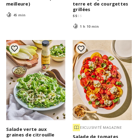
meilleure)
terre et de courgettes
grillées
45 min
$
$
$
$
1 h 10 min
EXCLUSIVITÉ MAGAZINE
Salade verte aux
graines de citrouille
Salade de tomates