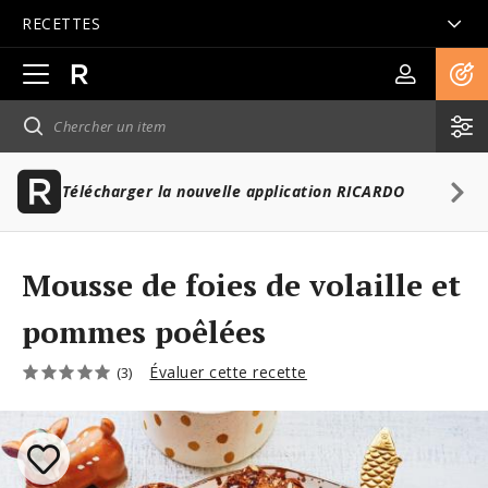
RECETTES
Ouvrir
la
navigation
principale
Télécharger la nouvelle application RICARDO
Mousse de foies de volaille et
pommes poêlées
Évaluer cette recette
(3)