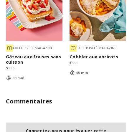
EXCLUSIVITÉ MAGAZINE
EXCLUSIVITÉ MAGAZINE
Gâteau aux fraises sans
Cobbler aux abricots
cuisson
$
$
$
$
$
$
$
$
55 min
30 min
Commentaires
Connectez-vous pour évaluer cette