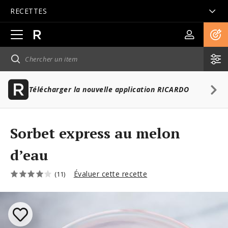
RECETTES
Ouvrir
la
navigation
principale
Télécharger la nouvelle application RICARDO
Sorbet express au melon
d’eau
Évaluer cette recette
(11)