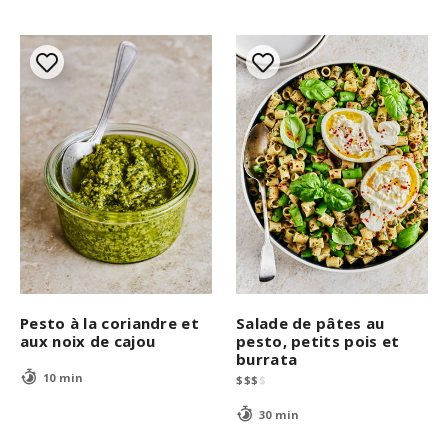
Pesto à la coriandre et
Salade de pâtes au
aux noix de cajou
pesto, petits pois et
burrata
10 min
$
$
$
$
30 min