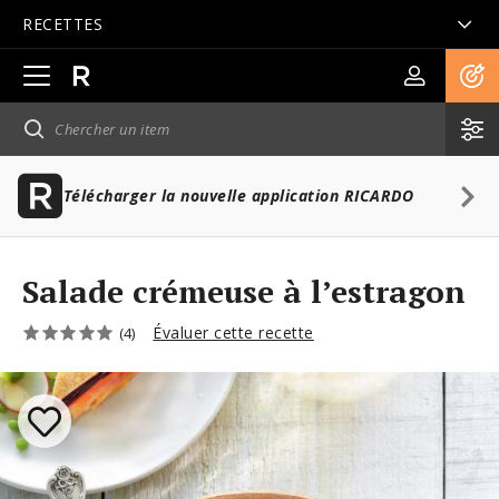
RECETTES
Ouvrir
la
navigation
principale
Télécharger la nouvelle application RICARDO
Salade crémeuse à l’estragon
Évaluer cette recette
(4)