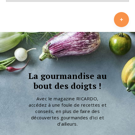
La gourmandise au
bout des doigts !
Avec le magazine RICARDO,
accédez à une foule de recettes et
conseils, en plus de faire des
découvertes gourmandes d’ici et
d’ailleurs.