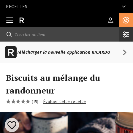
RECETTES
Ouvrir
la
navigation
principale
Télécharger la nouvelle application RICARDO
Biscuits au mélange du
randonneur
Évaluer cette recette
(15)