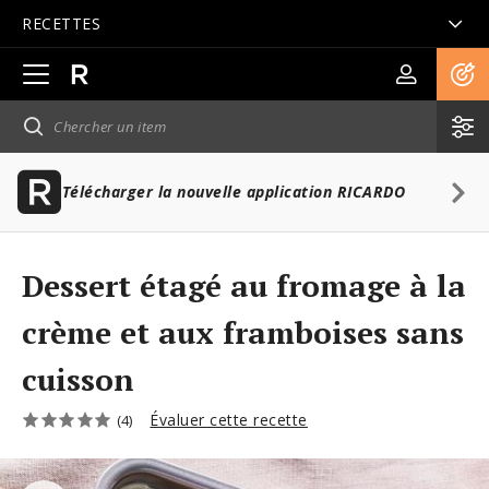
RECETTES
Ouvrir
la
navigation
principale
Télécharger la nouvelle application RICARDO
Dessert étagé au fromage à la
crème et aux framboises sans
cuisson
Évaluer cette recette
(4)