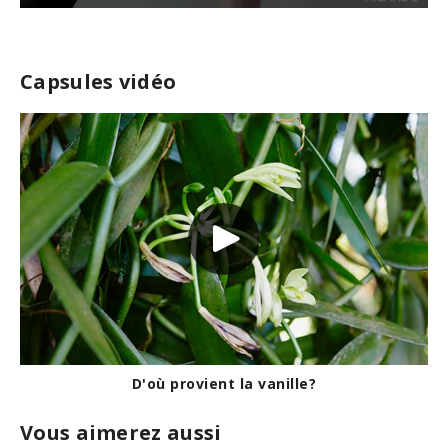
0
s
e
c
Capsules vidéo
o
n
d
s
o
f
4
2
s
e
c
o
n
d
s
D'où provient la vanille?
Vous aimerez aussi